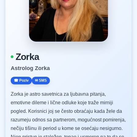
Zorka
Astrolog Zorka
☎ Poziv
✉ SMS
Zorka je astro savetnica za ljubavna pitanja,
emotivne dileme i lične odluke koje traže mirniji
pogled. Korisnici joj se često obraćaju kada žele da
razumeju odnos sa partnerom, mogućnost pomirenja,
nečiju tišinu ili period u kome se osećaju nesigurno.
Njen pristup je staložen, topao i usmeren na to da se