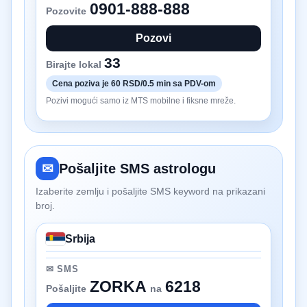
0901-888-888
Pozovite
Pozovi
33
Birajte lokal
Cena poziva je 60 RSD/0.5 min sa PDV-om
Pozivi mogući samo iz MTS mobilne i fiksne mreže.
✉
Pošaljite SMS astrologu
Izaberite zemlju i pošaljite SMS keyword na prikazani
broj.
Srbija
✉ SMS
ZORKA
6218
Pošaljite
na