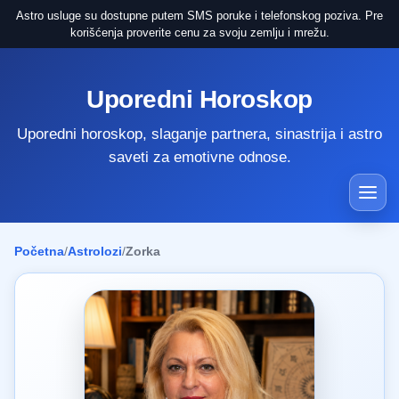
Astro usluge su dostupne putem SMS poruke i telefonskog poziva. Pre
korišćenja proverite cenu za svoju zemlju i mrežu.
Uporedni Horoskop
Uporedni horoskop, slaganje partnera, sinastrija i astro
saveti za emotivne odnose.
Početna
/
Astrolozi
/
Zorka