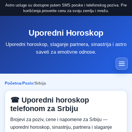
Astro usluge su dostupne putem SMS poruke i telefonskog poziva. Pre
korišćenja proverite cenu za svoju zemlju i mrežu.
Uporedni Horoskop
Uporedni horoskop, slaganje partnera, sinastrija i astro
saveti za emotivne odnose.
Početna
/
Poziv
/
Srbija
☎ Uporedni horoskop
telefonom za Srbiju
Brojevi za poziv, cene i napomene za Srbiju —
uporedni horoskop, sinastriju, partnera i slaganje