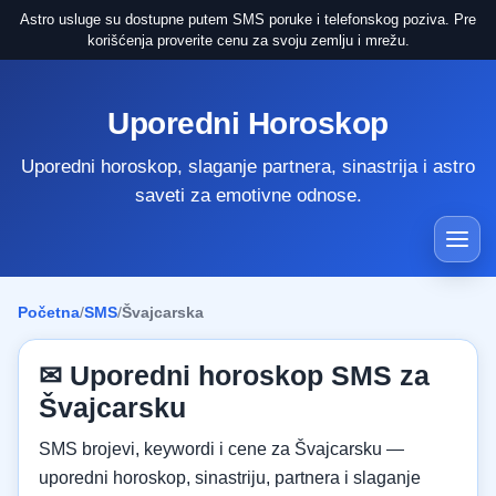
Astro usluge su dostupne putem SMS poruke i telefonskog poziva. Pre
korišćenja proverite cenu za svoju zemlju i mrežu.
Uporedni Horoskop
Uporedni horoskop, slaganje partnera, sinastrija i astro
saveti za emotivne odnose.
Početna
/
SMS
/
Švajcarska
✉ Uporedni horoskop SMS za
Švajcarsku
SMS brojevi, keywordi i cene za Švajcarsku —
uporedni horoskop, sinastriju, partnera i slaganje