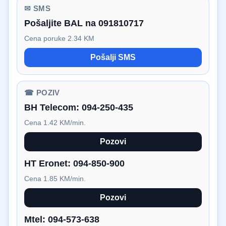
✉ SMS
Pošaljite BAL na 091810717
Cena poruke 2.34 KM
Pošalji SMS
☎ POZIV
BH Telecom:
094-250-435
Cena 1.42 KM/min.
Pozovi
HT Eronet:
094-850-900
Cena 1.85 KM/min.
Pozovi
Mtel:
094-573-638