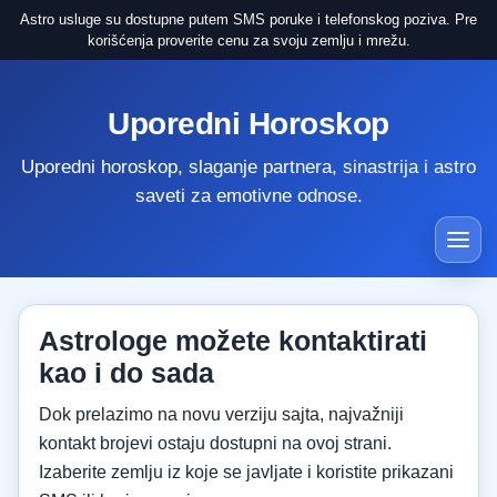
Astro usluge su dostupne putem SMS poruke i telefonskog poziva. Pre
korišćenja proverite cenu za svoju zemlju i mrežu.
Uporedni Horoskop
Uporedni horoskop, slaganje partnera, sinastrija i astro
saveti za emotivne odnose.
Astrologe možete kontaktirati
kao i do sada
Dok prelazimo na novu verziju sajta, najvažniji
kontakt brojevi ostaju dostupni na ovoj strani.
Izaberite zemlju iz koje se javljate i koristite prikazani