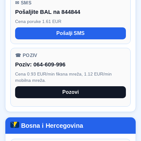
✉ SMS
Pošaljite BAL na 844844
Cena poruke 1.61 EUR
Pošalji SMS
☎ POZIV
Poziv:
064-609-996
Cena 0.93 EUR/min fiksna mreža, 1.12 EUR/min
mobilna mreža.
Pozovi
Bosna i Hercegovina