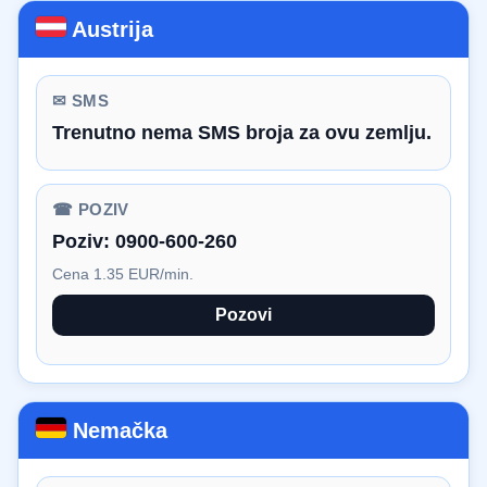
Austrija
✉ SMS
Trenutno nema SMS broja za ovu zemlju.
☎ POZIV
Poziv:
0900-600-260
Cena 1.35 EUR/min.
Pozovi
Nemačka