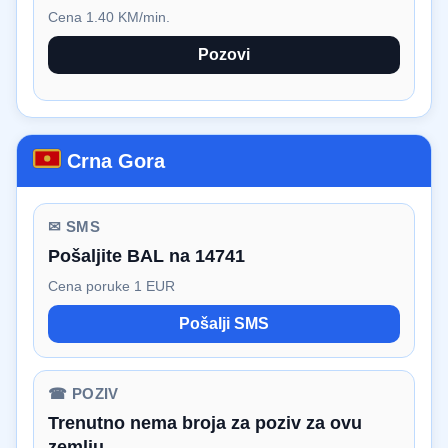
Cena 1.40 KM/min.
Pozovi
Crna Gora
✉ SMS
Pošaljite BAL na 14741
Cena poruke 1 EUR
Pošalji SMS
☎ POZIV
Trenutno nema broja za poziv za ovu
zemlju.