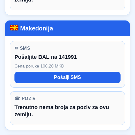
Makedonija
✉ SMS
Pošaljite BAL na 141991
Cena poruke 106.20 MKD
Pošalji SMS
☎ POZIV
Trenutno nema broja za poziv za ovu
zemlju.