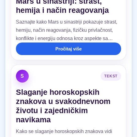
Mars u sinastriji: strast,
hemija i način reagovanja
Saznajte kako Mars u sinastriji pokazuje strast,
hemiju, način reagovanja, fizičku privlačnost,
konflikte i energiju odnosa kroz aspekte sa
Venerom, Mesecom i Saturnom.
Pročitaj više
S
TEKST
Slaganje horoskopskih
znakova u svakodnevnom
životu i zajedničkim
navikama
Kako se slaganje horoskopskih znakova vidi