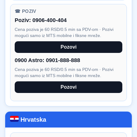
☎ POZIV
Poziv:
0906-400-404
Cena poziva je 60 RSD/0.5 min sa PDV-om · Pozivi
mogući samo iz MTS mobilne i fiksne mreže.
Pozovi
0900 Astro:
0901-888-888
Cena poziva je 60 RSD/0.5 min sa PDV-om · Pozivi
mogući samo iz MTS mobilne i fiksne mreže.
Pozovi
Hrvatska