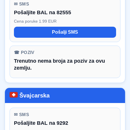
✉ SMS
Pošaljite BAL na 82555
Cena poruke 1.99 EUR
Pošalji SMS
☎ POZIV
Trenutno nema broja za poziv za ovu
zemlju.
Švajcarska
✉ SMS
Pošaljite BAL na 9292