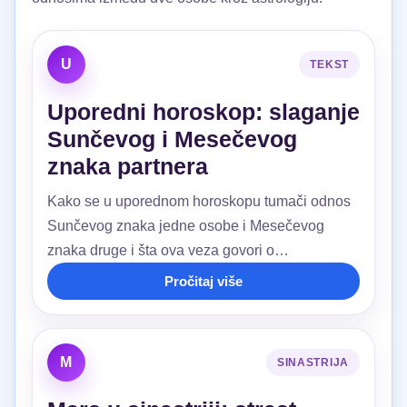
U
TEKST
Uporedni horoskop: slaganje
Sunčevog i Mesečevog
znaka partnera
Kako se u uporednom horoskopu tumači odnos
Sunčevog znaka jedne osobe i Mesečevog
znaka druge i šta ova veza govori o
razumevanju, sigurnosti i bliskosti.
Pročitaj više
M
SINASTRIJA