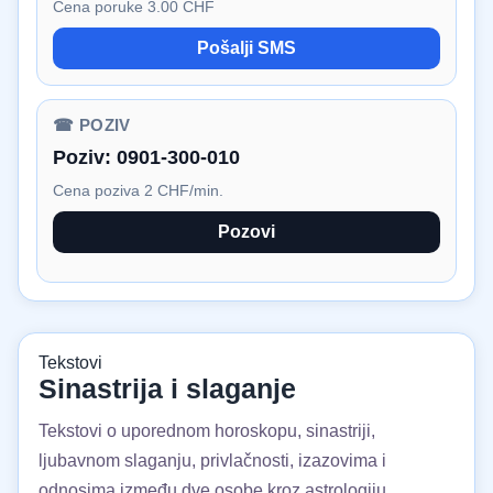
Cena poruke 3.00 CHF
Pošalji SMS
☎ POZIV
Poziv:
0901-300-010
Cena poziva 2 CHF/min.
Pozovi
Tekstovi
Sinastrija i slaganje
Tekstovi o uporednom horoskopu, sinastriji,
ljubavnom slaganju, privlačnosti, izazovima i
odnosima između dve osobe kroz astrologiju.